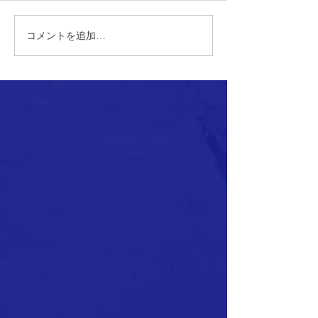
コメントを追加…
【1st】道南ブロックリー
【1st】全国ク
グ 第3節～第5節 試合結果
サッカー選手権
地区予選 試合結