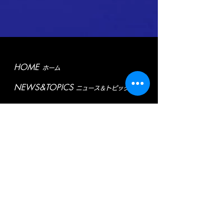
HOME
ホーム
NEWS&TOPICS
ニュース＆トピックス
ABOUT CLUB
FC函館ナチャーロについて
> Introduction
クラブ概要
> History
クラブの歩み
> Activities
活動報告
ABOUT TEAM
各チームについて
> 1st Team
1stチーム
> 2nd Team
2ndチーム