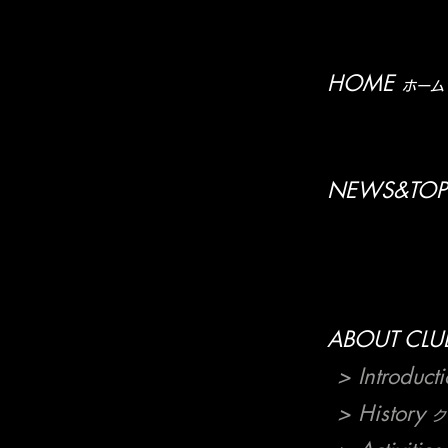
HOME
ホーム
NEWS&TOP
ABOUT CLU
> Introduct
> History
ク