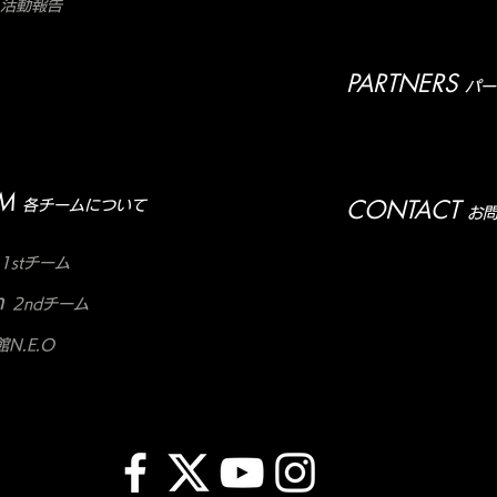
活動報告
PARTNERS
パー
M
CONTACT
各チームについて
お
1stチーム
m
2ndチーム
N.E.O