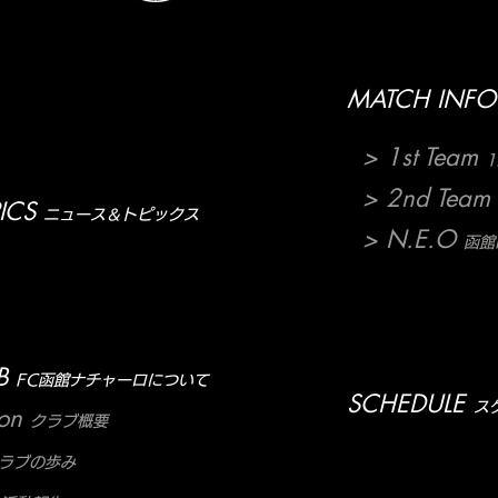
MATCH INFO
> 1st Team
1
> 2nd Team
ICS
ニュース＆トピックス
> N.E.O
函館N
B
FC函館ナチャーロについて
SCHEDULE
ス
ion
クラブ概要
ラブの歩み