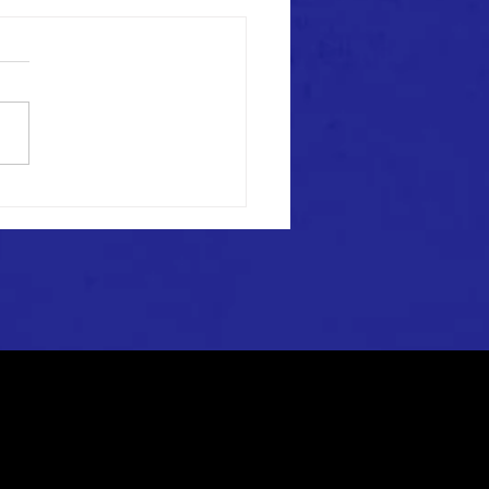
st】全国クラブチームサッ
選手権大会 函館地区予選
結果