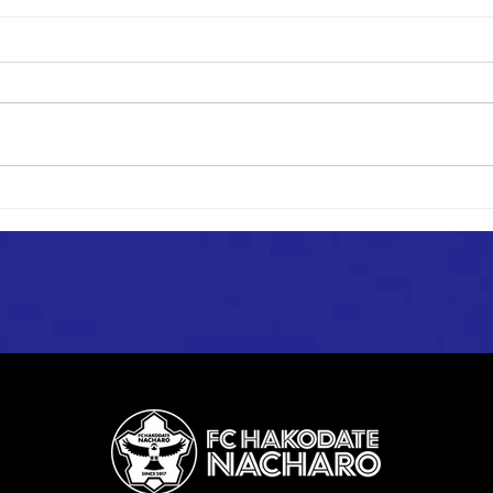
【1st】道南ブロックリーグ 第
【1
3節～第5節 試合結果
カー
試合