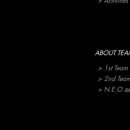
> Activities
ABOUT TEA
> 1st Team
> 2nd Tea
> N.E.O
函館