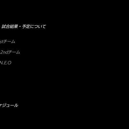
試合結果・予定について
stチーム
2ndチーム
.E.O
ケジュール