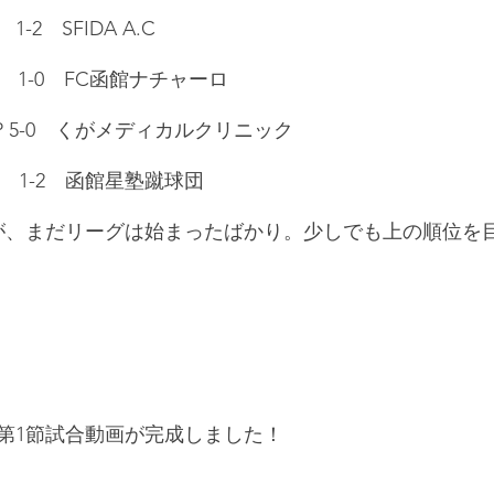
2　SFIDA A.C
  1-0　FC函館ナチャーロ
OPP 5-0　くがメディカルクリニック
　    1-2　函館星塾蹴球団
が、まだリーグは始まったばかり。少しでも上の順位を
第1節試合動画が完成しました！