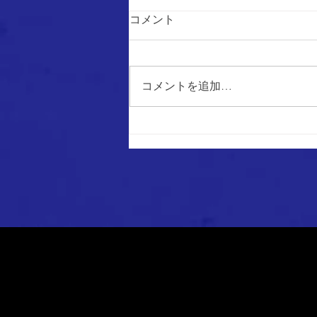
コメント
コメントを追加…
【1st】道南ブロックリーグ 第
6節 試合結果