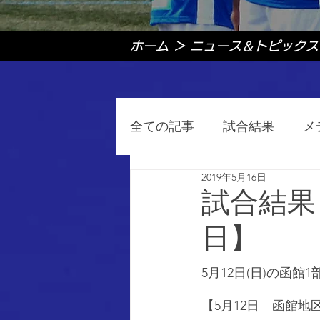
ホーム
＞
ニュース＆トピックス
全ての記事
試合結果
メ
2019年5月16日
試合結果と
日】
5月12日(日)の函
【5月12日　函館