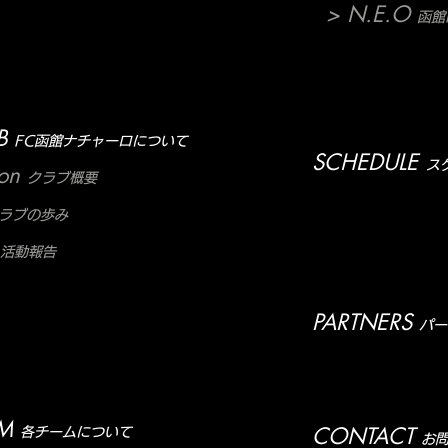
> N.E.O
函館N
B
FC函館ナチャーロについて
SCHEDULE
ス
ion
クラブ概要
ラブの歩み
活動報告
PARTNERS
パー
M
CONTACT
各チームについて
お