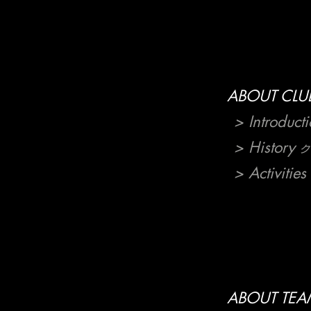
ABOUT CLU
> Introduct
> History
ク
> Activities
ABOUT TEA