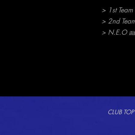
> 1st Team
> 2nd Tea
> N.E.O
函館
CLUB TOP