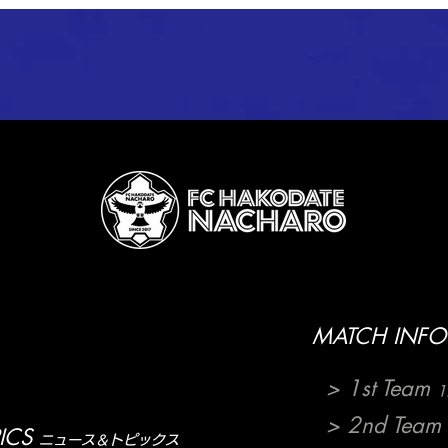
3節～第5節 試合結果
カー
試合
MATCH INFO
> 1st Team
1
> 2nd Team
ICS
ニュース＆トピックス