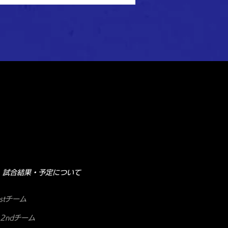
選手権大会 函館地区予選
結果
試合結果・予定について
stチーム
2ndチーム