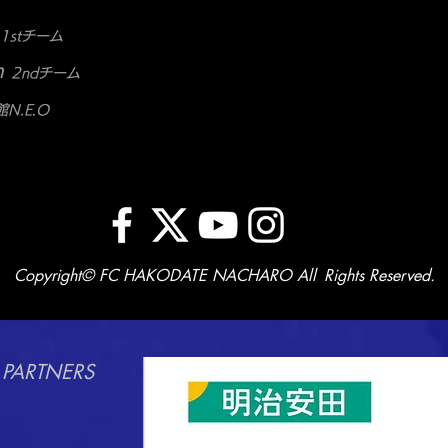
1stチーム
m
2ndチーム
N.E.O
Copyright© FC HAKODATE NACHARO All Rights Reserved.
 PARTNERS