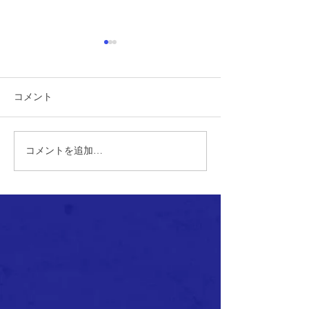
コメント
コメントを追加…
地元の元気プロジェクト
ウェルネススタ
開催！ in 知内町
加 & 明治安田Pres
ー教室開催！