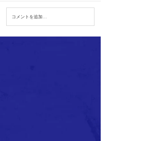
コメントを追加…
【1st】道南ブロックリー
【1st】全国ク
グ 第3節～第5節 試合結果
サッカー選手権
地区予選 試合結