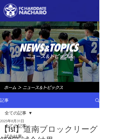
ニュース＆トピックス
ホーム
＞
ニュース＆トピックス
記事
全ての記事
2025年8月31日
全ての記事
【1st】道南ブロックリーグ
試合結果