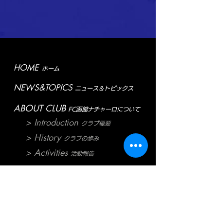
HOME
ホーム
NEWS&TOPICS
ニュース＆トピックス
ABOUT CLUB
FC函館ナチャーロについて
> Introduction
クラブ概要
> History
クラブの歩み
> Activities
活動報告
ABOUT TEAM
各チームについて
> 1st Team
1stチーム
> 2nd Team
2ndチーム