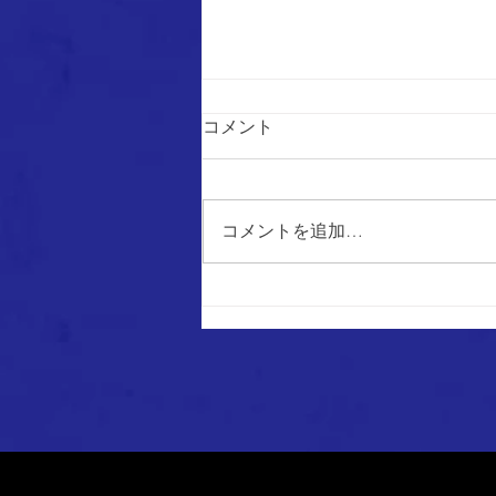
コメント
コメントを追加…
2026年度 全国クラブチームサ
ッカー選手権大会 函館地区予
選 日程