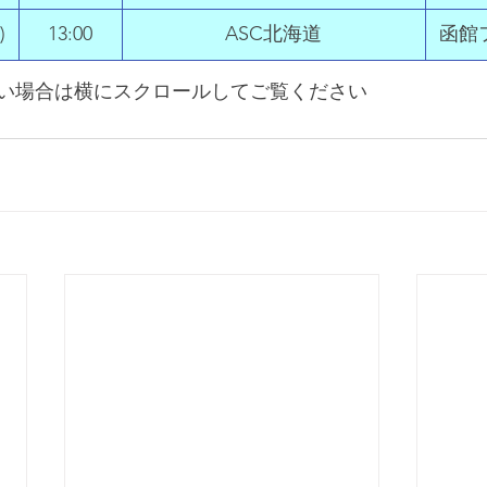
)
​13:00
​ASC北海道
​函
い場合は横にスクロールしてご覧ください