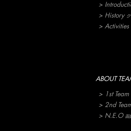
> Introduct
> History
ク
> Activities
ABOUT TEA
> 1st Team
> 2nd Tea
> N.E.O
函館