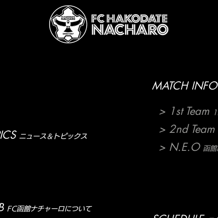
MATCH INFO
> 1st Team
1
> 2nd Team
ICS
ニュース＆トピックス
> N.E.O
函館N
B
FC函館ナチャーロについて