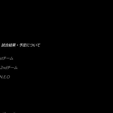
試合結果・予定について
stチーム
2ndチーム
.E.O