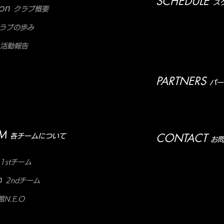
SCHEDULE
ス
ion
クラブ概要
ラブの歩み
活動報告
PARTNERS
パー
M
CONTACT
各チームについて
お
1stチーム
m
2ndチーム
N.E.O