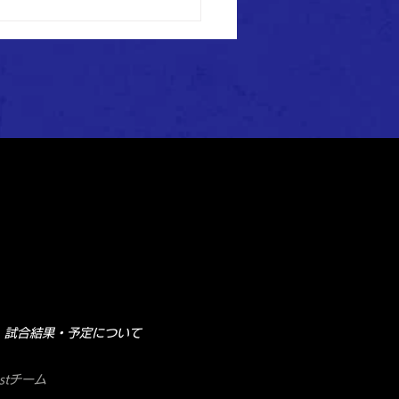
st】全国クラブチームサッ
選手権大会 函館地区予選
結果
試合結果・予定について
stチーム