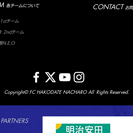
M
CONTACT
各チームについて
お
1stチーム
m
2ndチーム
N.E.O
Copyright© FC HAKODATE NACHARO All Rights Reserved.
 PARTNERS