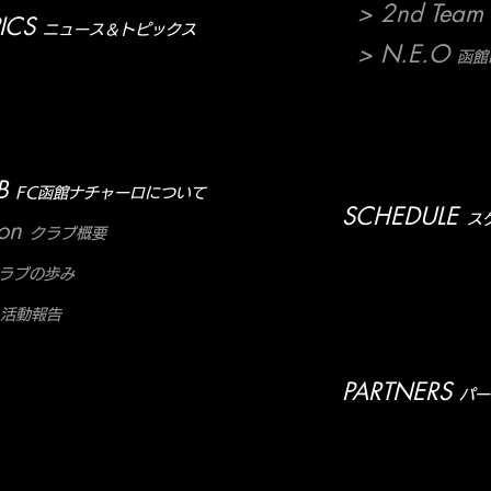
> 2nd Team
ICS
ニュース＆トピックス
> N.E.O
函館N
B
FC函館ナチャーロについて
SCHEDULE
ス
ion
クラブ概要
ラブの歩み
活動報告
PARTNERS
パー