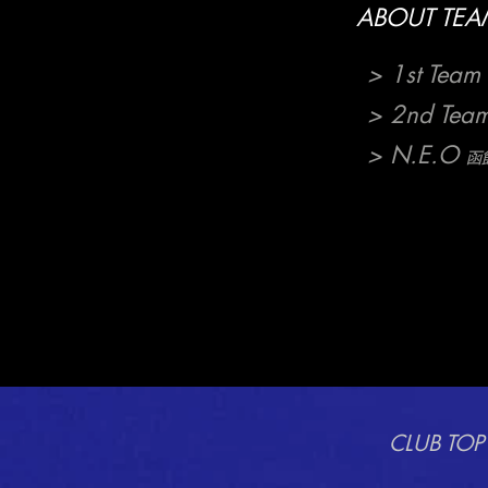
ABOUT TEA
> 1st Team
> 2nd Tea
> N.E.O
函館
CLUB TOP