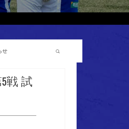
らせ
5戦 試