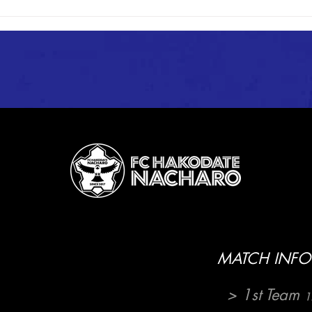
【1st】道南ブロックリーグ 第
【1
3節～第5節 試合結果
カー
試合
MATCH INFO
> 1st Team
1