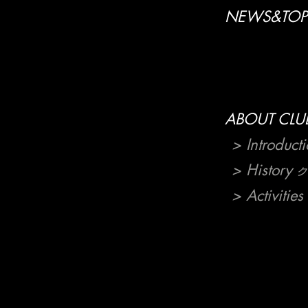
NEWS&TOP
ABOUT CLU
> Introduct
> History
ク
> Activities