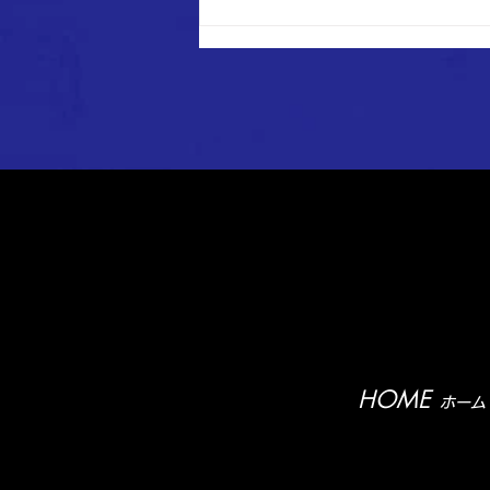
【1st】道南ブロックリーグ 第
6節 試合結果
HOME
ホーム