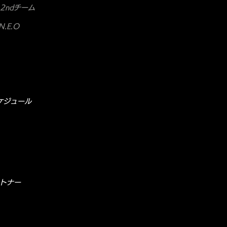
2ndチーム
.E.O
ケジュール
トナー