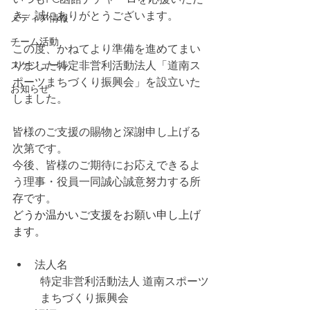
き、誠にありがとうございます。
メディア情報
チーム活動
この度、かねてより準備を進めてまい
スケジュール
りました特定非営利活動法人「道南ス
ポーツまちづくり振興会」を設立いた
お知らせ
しました。
皆様のご支援の賜物と深謝申し上げる
次第です。
今後、皆様のご期待にお応えできるよ
う理事・役員一同誠心誠意努力する所
存です。
どうか温かいご支援をお願い申し上げ
ます。
法人名
特定非営利活動法人 道南スポーツ
まちづくり振興会