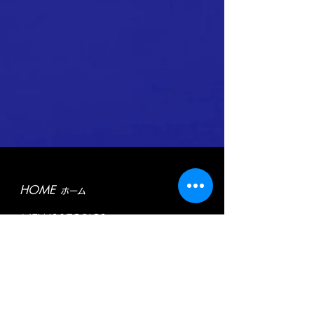
HOME
ホーム
NEWS&TOPICS
ニュース＆トピックス
ABOUT CLUB
FC函館ナチャーロについて
> Introduction
クラブ概要
> History
クラブの歩み
> Activities
活動報告