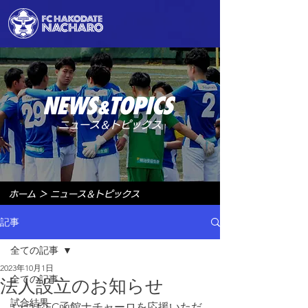
ニュース＆トピックス
ホーム
＞
ニュース＆トピックス
記事
全ての記事
2023年10月1日
全ての記事
法人設立のお知らせ
試合結果
いつもFC函館ナチャーロを応援いただ