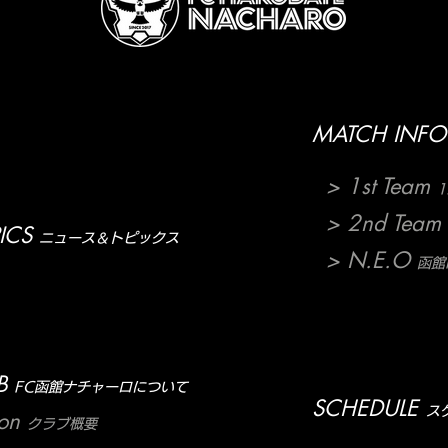
MATCH INFO
> 1st Team
1
> 2nd Team
ICS
ニュース＆トピックス
> N.E.O
函館N
B
FC函館ナチャーロについて
SCHEDULE
ス
ion
クラブ概要