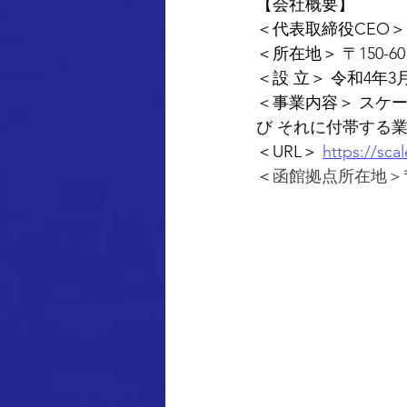
【会社概要】
＜代表取締役CEO＞
＜所在地＞ 
〒150-
＜設 立＞ 令和4年3
＜事業内容＞ 
スケー
び それに付帯する
＜URL＞ 
https://sca
＜
函館拠点所在地＞〒0