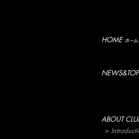
HOME
ホーム
NEWS&TOP
ABOUT CLU
> Introduct