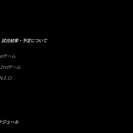
試合結果・予定について
stチーム
2ndチーム
.E.O
ケジュール