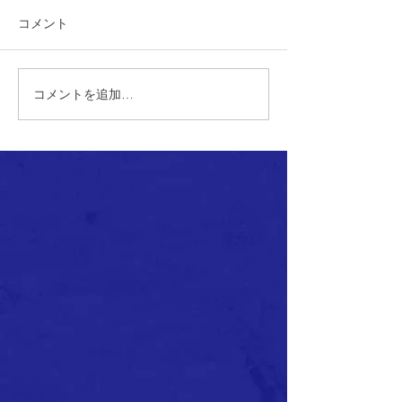
コメント
コメントを追加…
【1st】道南ブロックリー
【1st】全国ク
グ 第3節～第5節 試合結果
サッカー選手権
地区予選 試合結