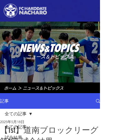
ニュース＆トピックス
ホーム
＞
ニュース＆トピックス
記事
全ての記事
2025年5月18日
全ての記事
【1st】道南ブロックリーグ
試合結果