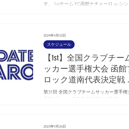
す。 1stチーム FC函館ナチャーロ vs シ
OB FC キックオフ：05/19(日) 9:00 試合会
場 ：函館フットボールパーク 人工芝C
2ndチーム JOGOAL...
2024年4月22日
スケジュール
【1st】全国クラブチー
ッカー選手権大会 函館
ロック道南代表決定戦 
み合わせ
第31回 全国クラブチームサッカー選手権
函館ブロック道南代表決定戦の日程なら
み合わせが決まりましたので、お知らせ
ます。 【準決勝 第1試合】FC函館ナチャ
vs réussir キックオフ：05/26(日) 10:00 
場：函館フットボールパーク...
2023年9月26日