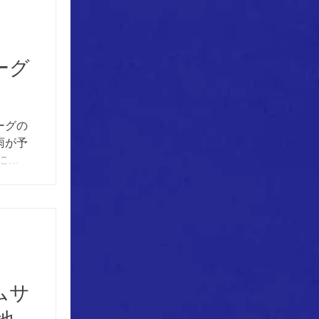
ボール
F 第2
ーグ
小牧市
N FC
ーグの
vs
雨が予
につ
ーク人
たしま
 応援
ボール
ムサ