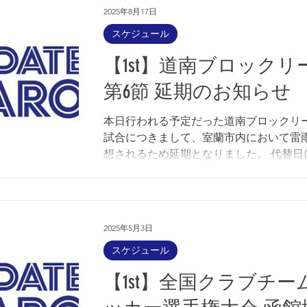
05/17(日) 13:00 (HOME) うみしんフット
2025年8月17日
パーク人工芝（函館市日吉町） vs R・O・
スケジュール
節 05/24(日) 13:00 (AWAY) 浜厚真野原公園サッ
【1st】道南ブロックリ
カー場（勇払郡厚真町字浜厚真） vs 苫
役所 第3節 06/07(日) 13:00 (AWAY) リーフラスフ
第6節 延期のお知らせ
ットボールパーク（室蘭市祝津町） vs VAI
伊達 第4節 06/21(日) 10:00 (HOME) うみしんフ
本日行われる予定だった道南ブロックリ
ットボールパーク人工芝（函館市日吉町） 
試合につきまして、室蘭市内において雷
トヨタ自動車北海道サッカー部 第5節 07/12(日)
想されるため延期となりました。 代替日
13:00 (HOME) うみしんフットボールパ
きましては確定次第、改めてお知らせい
工芝（函館市日吉町） vs FC POOL 第6節
す。 次の試合予定は8月24日（日）です。
07/19(日) 13:00 (HOME) うみしんフット
よろしくお願いいたします。 2025年度...
パーク人工芝（函館市日吉町） v
2025年5月3日
スケジュール
【1st】全国クラブチー