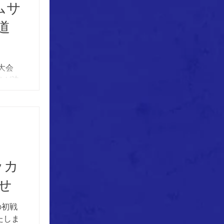
ムサ
道
大会
せが決
試合
カー場
 第1
ッカ
せ
の初戦
たしま