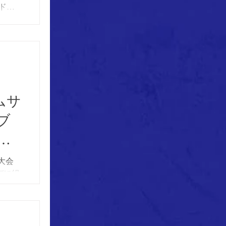
ンドウ
コート
ムサ
ブ
組
大会
びに組
いたし
ーロ
試合会