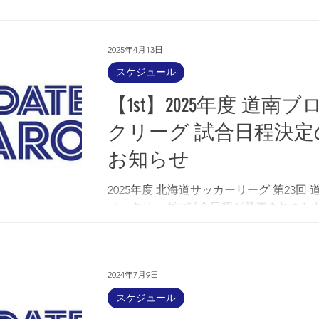
(日)となります。 今シーズンも皆様の応
ろしくお願いいたします！ 第1戦 対戦相
SFIDA A.C....
2025年4月13日
スケジュール
【1st】2025年度 道南ブ
クリーグ 試合日程決定
お知らせ
2025年度 北海道サッカーリーグ 第23回 
ロックリーグの試合日程が発表されまし
で、お知らせいたします。 リーグ開幕は5
日(日)となります。 今シーズンも皆様の
を、よろしくお願いいたします！ 第1節
05/18(日) 13:00 AWAY...
2024年7月9日
スケジュール