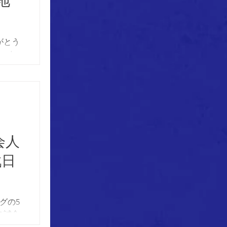
地
がとう
サッカ
に組
いたし
会人
戦日
ーグの5
の試合
8日