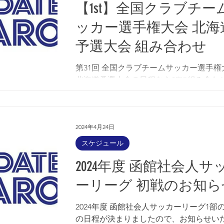
【1st】全国クラブチー
ッカー選手権大会 北海
予選大会 組み合わせ
第31回 全国クラブチームサッカー選手権
北海道予選大会の日程ならびに組み合わ
まりましたので、お知らせいたします。 
は全て後志・岩内町の岩内運動公園サッ
で行われます。 1回戦 08/03(土) Aブロック
試合 10:00 【道南】FC函館ナチャーロ...
2024年4月24日
スケジュール
2024年度 函館社会人サ
ーリーグ 初戦のお知ら
2024年度 函館社会人サッカーリーグ1部
の日程が決まりましたので、お知らせい