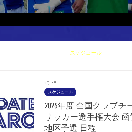
ィア情報
チーム活動
スケジュール
4月16日
スケジュール
2026年度 全国クラブチ
サッカー選手権大会 函
地区予選 日程