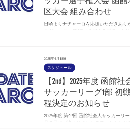
ッカー選手権大会 函館
区大会 組み合わせ
日頃よりナチャーロを応援いただきあり
ございます。 第32回 全国クラブチーム
ー選手権大会 函館地区大会の日程ならび
み合わせが決まりましたので、お知らせ
ます。 【ブロック準決勝】 対戦相手 ：FC
BRAHMA CHOPP...
2025年4月18日
スケジュール
【2nd】2025年度 函館社
サッカーリーグ1部 初
程決定のお知らせ
2025年度 第49回 函館社会人サッカーリ
月の日程が決まりましたので、セカンド
日程をお知らせいたします。 初戦は5月1