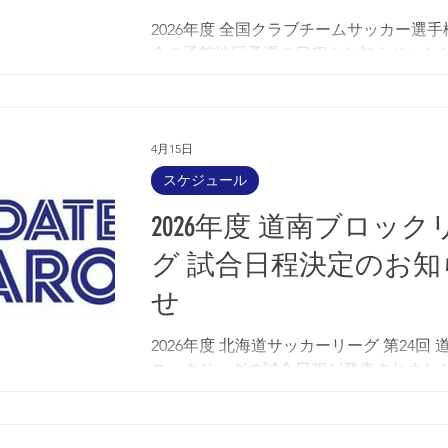
2026年度 全国クラブチームサッカー選手
会の函館地区予選の日程をお知らせいた
す。 （試合会場はいずれも、うみしんフ
ボールパーク 人工芝コート（函館市日吉
です） ◆マッチNo.1 5月10日 9:00 SFIDA A
vs ACユナイテッド森 ◆マッチNo.2 5月1
4月15日
11:00 JOGOAL FC vs réussir ◆マッチNo
スケジュール
ブロック代表決定戦） 5月31日 9:00 FC
2026年度 道南ブロック
チャーロ vs マッチNo.1勝者 ◆マッチNo.
ブロック代表決定戦） 5月31日 11:00 マ
グ 試合日程決定のお知
No.2勝者 vs FC POOL
せ
2026年度 北海道サッカーリーグ 第24回 
ロックリーグの試合日程が発表されまし
で、お知らせいたします。 リーグ開幕は5
日(日)となります。 今シーズンも皆様の
を、よろしくお願いいたします！ 第1節