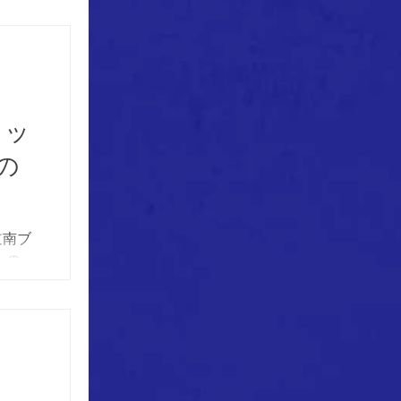
援をよ
手：
ロッ
の
道南ブ
たの
月18
応援